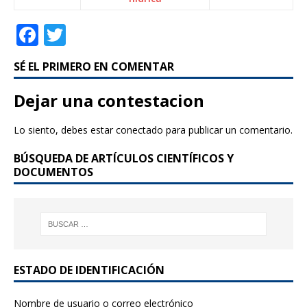
F
T
a
w
SÉ EL PRIMERO EN COMENTAR
c
it
e
te
Dejar una contestacion
b
r
Lo siento, debes estar
conectado
para publicar un comentario.
o
BÚSQUEDA DE ARTÍCULOS CIENTÍFICOS Y
o
DOCUMENTOS
k
ESTADO DE IDENTIFICACIÓN
Nombre de usuario o correo electrónico