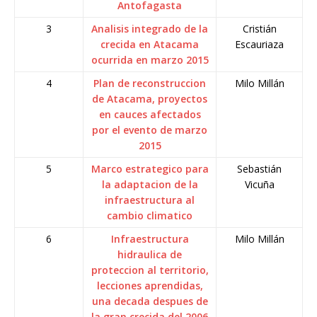
Antofagasta
3
Analisis integrado de la
Cristián
crecida en Atacama
Escauriaza
ocurrida en marzo 2015
4
Plan de reconstruccion
Milo Millán
de Atacama, proyectos
en cauces afectados
por el evento de marzo
2015
5
Marco estrategico para
Sebastián
la adaptacion de la
Vicuña
infraestructura al
cambio climatico
6
Infraestructura
Milo Millán
hidraulica de
proteccion al territorio,
lecciones aprendidas,
una decada despues de
la gran crecida del 2006