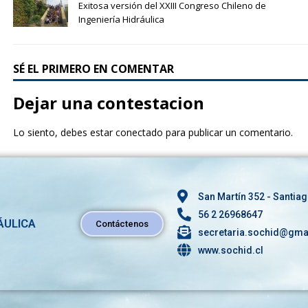
o
Exitosa versión del XXIII Congreso Chileno de
Ingeniería Hidráulica
o
k
SÉ EL PRIMERO EN COMENTAR
Dejar una contestacion
Lo siento, debes estar
conectado
para publicar un comentario.
San Martín 352 - Santiag
56 2 26968647
ÁULICA
Contáctenos
secretaria.sochid@gma
www.sochid.cl