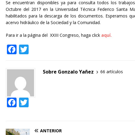
Se encuentran disponibles ya para consulta todos los trabajo
Octubre del 2017 en la Universidad Técnica Federico Santa 
habilitados para la descarga de los documentos. Esperamos que 
acervo hidráulico de la Sociedad y la Comunidad.
Para ir a la página del XXIII Congreso, haga click
aquí.
F
T
a
w
c
it
Sobre Gonzalo Yañez
66 artículos
e
te
b
r
o
F
T
o
ac
w
k
e
itt
b
er
ANTERIOR