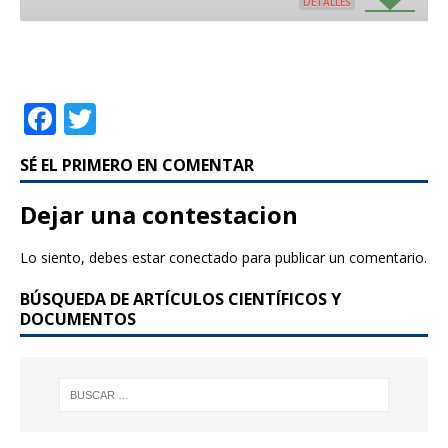
DETALLES
F
T
a
w
SÉ EL PRIMERO EN COMENTAR
c
it
e
te
Dejar una contestacion
b
r
Lo siento, debes estar
conectado
para publicar un comentario.
o
BÚSQUEDA DE ARTÍCULOS CIENTÍFICOS Y
o
DOCUMENTOS
k