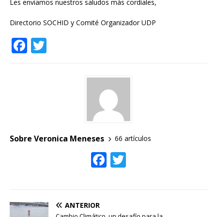
Les enviamos nuestros saludos más cordiales,
Directorio SOCHID y Comité Organizador UDP
F
T
a
w
c
it
e
te
b
r
o
o
Sobre Veronica Meneses
66 artículos
k
F
T
ac
w
e
itt
b
er
ANTERIOR
Cambio Climático, un desafío para la