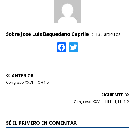
e
te
b
r
o
o
Sobre José Luis Baquedano Caprile
132 artículos
k
F
T
ac
w
e
itt
b
er
ANTERIOR
o
Congreso XXVII – OH1-5
o
SIGUIENTE
k
Congreso XXVII – HH1-1, HH1-2
SÉ EL PRIMERO EN COMENTAR