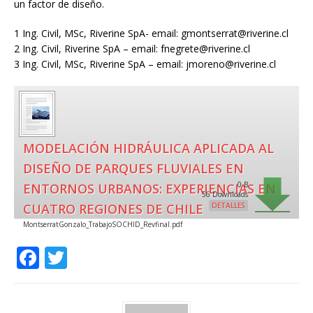
un factor de diseño.
1 Ing. Civil, MSc, Riverine SpA- email: gmontserrat@riverine.cl
2 Ing. Civil, Riverine SpA – email: fnegrete@riverine.cl
3 Ing. Civil, MSc, Riverine SpA – email: jmoreno@riverine.cl
MODELACIÓN HIDRÁULICA APLICADA AL
DISEÑO DE PARQUES FLUVIALES EN
0 B
ENTORNOS URBANOS: EXPERIENCIAS EN
56 Downloads
CUATRO REGIONES DE CHILE
DETALLES
MontserratGonzalo_TrabajoSOCHID_Revfinal.pdf
F
T
a
w
c
it