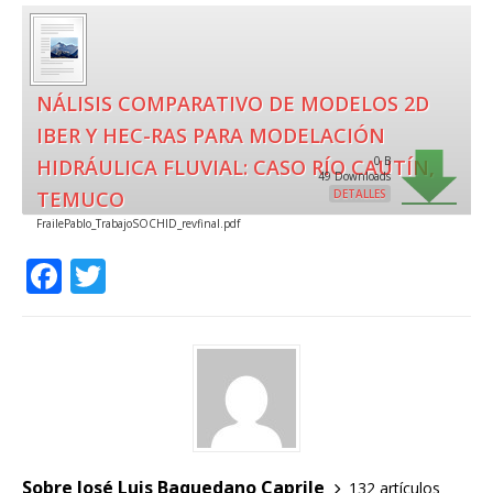
NÁLISIS COMPARATIVO DE MODELOS 2D
IBER Y HEC-RAS PARA MODELACIÓN
0 B
HIDRÁULICA FLUVIAL: CASO RÍO CAUTÍN,
49 Downloads
TEMUCO
DETALLES
FrailePablo_TrabajoSOCHID_revfinal.pdf
F
T
a
w
c
it
e
te
b
r
o
o
Sobre José Luis Baquedano Caprile
132 artículos