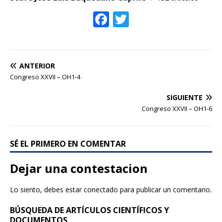
k
F
T
ac
w
e
itt
b
er
ANTERIOR
o
Congreso XXVII – OH1-4
o
SIGUIENTE
k
Congreso XXVII – OH1-6
SÉ EL PRIMERO EN COMENTAR
Dejar una contestacion
Lo siento, debes estar
conectado
para publicar un comentario.
BÚSQUEDA DE ARTÍCULOS CIENTÍFICOS Y
DOCUMENTOS