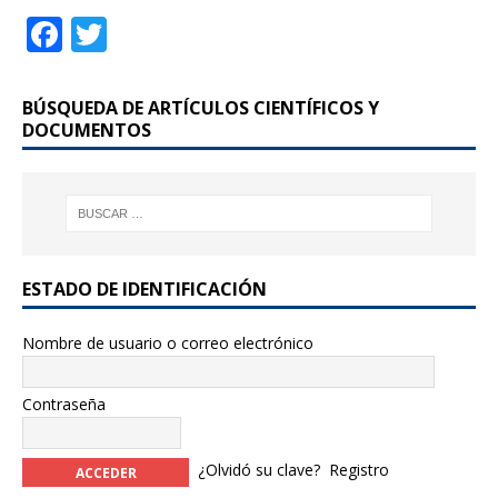
F
T
a
w
c
it
BÚSQUEDA DE ARTÍCULOS CIENTÍFICOS Y
e
te
DOCUMENTOS
b
r
o
o
k
ESTADO DE IDENTIFICACIÓN
Nombre de usuario o correo electrónico
Contraseña
¿Olvidó su clave?
Registro