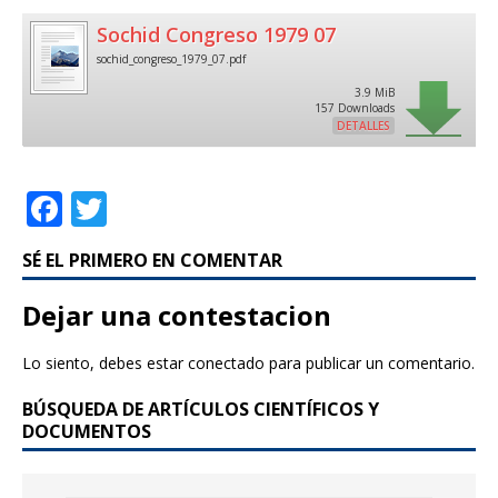
Sochid Congreso 1979 07
sochid_congreso_1979_07.pdf
3.9 MiB
157 Downloads
DETALLES
F
T
a
w
SÉ EL PRIMERO EN COMENTAR
c
it
e
te
Dejar una contestacion
b
r
Lo siento, debes estar
conectado
para publicar un comentario.
o
BÚSQUEDA DE ARTÍCULOS CIENTÍFICOS Y
o
DOCUMENTOS
k