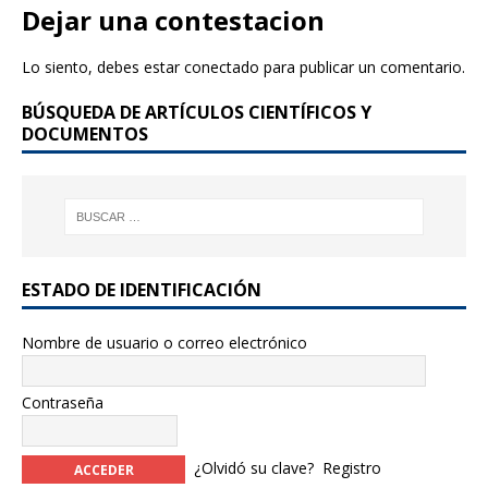
e
te
Dejar una contestacion
b
r
Lo siento, debes estar
conectado
para publicar un comentario.
o
BÚSQUEDA DE ARTÍCULOS CIENTÍFICOS Y
o
DOCUMENTOS
k
ESTADO DE IDENTIFICACIÓN
Nombre de usuario o correo electrónico
Contraseña
¿Olvidó su clave?
Registro