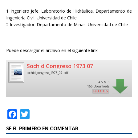
1 Ingeniero Jefe. Laboratorio de Hidráulica, Departamento de
Ingeniería Civil. Universidad de Chile
2 Investigador. Departamento de Minas. Universidad de Chile
Puede descargar el archivo en el siguiente link:
Sochid Congreso 1973 07
sochid_congreso_1973_07.pdf
4.5 MiB
166 Downloads
DETALLES
F
T
a
w
SÉ EL PRIMERO EN COMENTAR
c
it