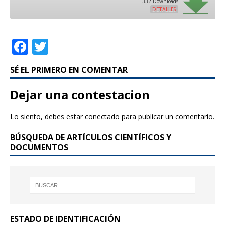
332 Downloads
DETALLES
F
T
a
w
SÉ EL PRIMERO EN COMENTAR
c
it
e
te
Dejar una contestacion
b
r
Lo siento, debes estar
conectado
para publicar un comentario.
o
BÚSQUEDA DE ARTÍCULOS CIENTÍFICOS Y
o
DOCUMENTOS
k
ESTADO DE IDENTIFICACIÓN