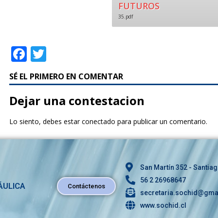
FUTUROS
35.pdf
F
T
a
w
SÉ EL PRIMERO EN COMENTAR
c
it
e
te
Dejar una contestacion
b
r
Lo siento, debes estar
conectado
para publicar un comentario.
o
o
k
San Martín 352 - Santiag
56 2 26968647
ÁULICA
Contáctenos
secretaria.sochid@gma
www.sochid.cl