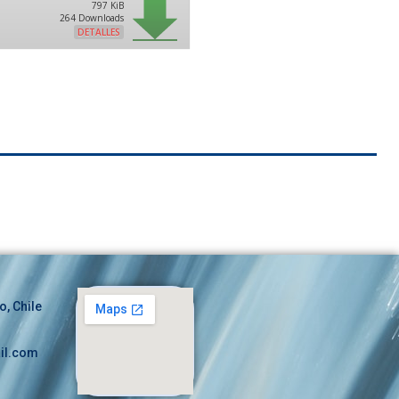
797 KiB
264 Downloads
DETALLES
o, Chile
il.com