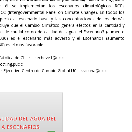
 él se implementan los escenarios climatológicos RCPs
IPCC (Intergovernmental Panel on Climate Change). En todos los
specto al escenario base y las concentraciones de los demás
uye que el Cambio Climático genera efectos en la cantidad y
ad de caudal como de calidad del agua, el Escenario3 (aumento
 2030) es el escenario más adverso y el Escenario1 (aumento
30) es el más favorable.
Católica de Chile – cecheve1@uc.cl
ro@ing.puc.cl
ctor Ejecutivo Centro de Cambio Global UC – svicuna@uc.cl
LIDAD DEL AGUA DEL
 A ESCENARIOS