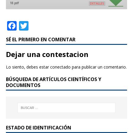
18.pdf
DETALLES
F
T
a
w
SÉ EL PRIMERO EN COMENTAR
c
it
e
te
Dejar una contestacion
b
r
Lo siento, debes estar
conectado
para publicar un comentario.
o
BÚSQUEDA DE ARTÍCULOS CIENTÍFICOS Y
o
DOCUMENTOS
k
ESTADO DE IDENTIFICACIÓN