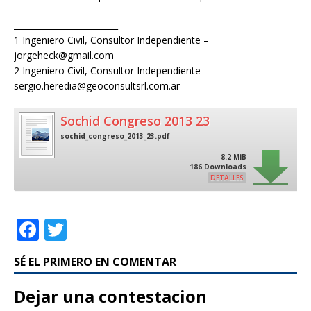
_________________________
1 Ingeniero Civil, Consultor Independiente –
jorgeheck@gmail.com
2 Ingeniero Civil, Consultor Independiente –
sergio.heredia@geoconsultsrl.com.ar
Sochid Congreso 2013 23
sochid_congreso_2013_23.pdf
8.2 MiB
186 Downloads
DETALLES
F
T
a
w
SÉ EL PRIMERO EN COMENTAR
c
it
e
te
Dejar una contestacion