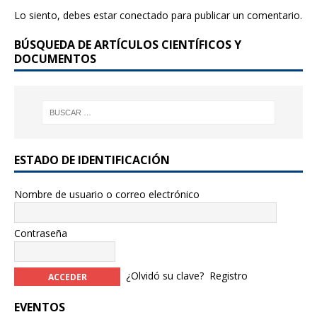
b
r
Lo siento, debes estar
conectado
para publicar un comentario.
o
BÚSQUEDA DE ARTÍCULOS CIENTÍFICOS Y
o
DOCUMENTOS
k
ESTADO DE IDENTIFICACIÓN
Nombre de usuario o correo electrónico
Contraseña
¿Olvidó su clave?
Registro
EVENTOS