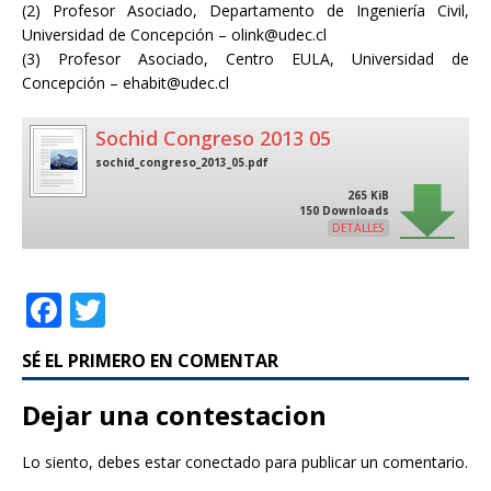
(2) Profesor Asociado, Departamento de Ingeniería Civil,
Universidad de Concepción – olink@udec.cl
(3) Profesor Asociado, Centro EULA, Universidad de
Concepción – ehabit@udec.cl
Sochid Congreso 2013 05
sochid_congreso_2013_05.pdf
265 KiB
150 Downloads
DETALLES
F
T
a
w
SÉ EL PRIMERO EN COMENTAR
c
it
e
te
Dejar una contestacion
b
r
Lo siento, debes estar
conectado
para publicar un comentario.
o