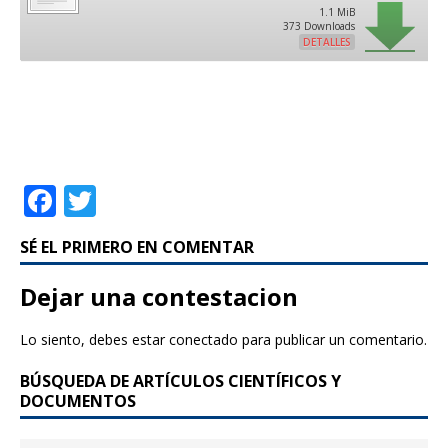
1.1 MiB
373 Downloads
DETALLES
F
T
a
w
SÉ EL PRIMERO EN COMENTAR
c
it
e
te
Dejar una contestacion
b
r
Lo siento, debes estar
conectado
para publicar un comentario.
o
BÚSQUEDA DE ARTÍCULOS CIENTÍFICOS Y
o
DOCUMENTOS
k