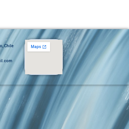
o, Chile
il.com