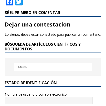
F
T
a
w
SÉ EL PRIMERO EN COMENTAR
c
it
e
te
Dejar una contestacion
b
r
Lo siento, debes estar
conectado
para publicar un comentario.
o
BÚSQUEDA DE ARTÍCULOS CIENTÍFICOS Y
o
DOCUMENTOS
k
ESTADO DE IDENTIFICACIÓN
Nombre de usuario o correo electrónico