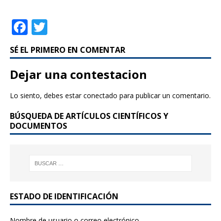
F
T
a
w
SÉ EL PRIMERO EN COMENTAR
c
it
e
te
Dejar una contestacion
b
r
Lo siento, debes estar
conectado
para publicar un comentario.
o
BÚSQUEDA DE ARTÍCULOS CIENTÍFICOS Y
o
DOCUMENTOS
k
ESTADO DE IDENTIFICACIÓN
Nombre de usuario o correo electrónico