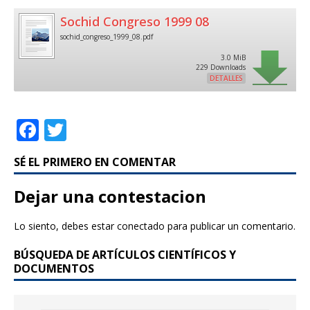
Sochid Congreso 1999 08
sochid_congreso_1999_08.pdf
3.0 MiB
229 Downloads
DETALLES
F
T
a
w
SÉ EL PRIMERO EN COMENTAR
c
it
e
te
Dejar una contestacion
b
r
Lo siento, debes estar
conectado
para publicar un comentario.
o
BÚSQUEDA DE ARTÍCULOS CIENTÍFICOS Y
o
DOCUMENTOS
k