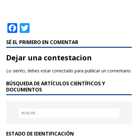
F
T
a
w
SÉ EL PRIMERO EN COMENTAR
c
it
e
te
Dejar una contestacion
b
r
Lo siento, debes estar
conectado
para publicar un comentario.
o
BÚSQUEDA DE ARTÍCULOS CIENTÍFICOS Y
o
DOCUMENTOS
k
ESTADO DE IDENTIFICACIÓN