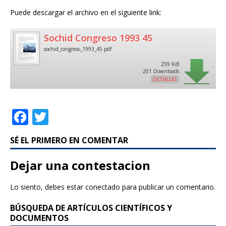
Puede descargar el archivo en el siguiente link:
Sochid Congreso 1993 45
sochid_congreso_1993_45.pdf
259 KiB
201 Downloads
DETALLES
F
T
a
w
SÉ EL PRIMERO EN COMENTAR
c
it
e
te
Dejar una contestacion
b
r
Lo siento, debes estar
conectado
para publicar un comentario.
o
BÚSQUEDA DE ARTÍCULOS CIENTÍFICOS Y
o
DOCUMENTOS