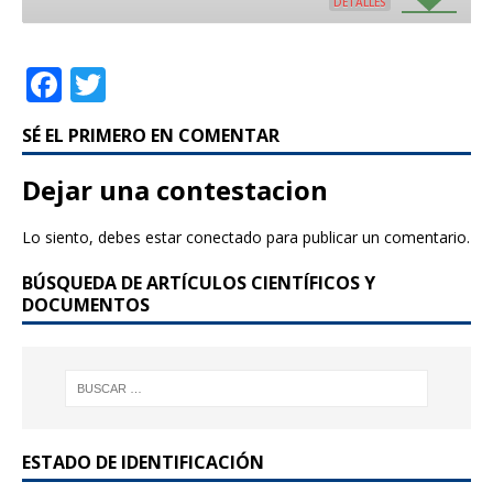
DETALLES
F
T
a
w
SÉ EL PRIMERO EN COMENTAR
c
it
e
te
Dejar una contestacion
b
r
Lo siento, debes estar
conectado
para publicar un comentario.
o
BÚSQUEDA DE ARTÍCULOS CIENTÍFICOS Y
o
DOCUMENTOS
k
ESTADO DE IDENTIFICACIÓN