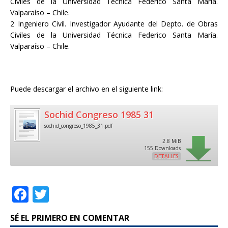
Civiles de la Universidad Técnica Federico Santa María.
Valparaíso – Chile.
2 Ingeniero Civil. Investigador Ayudante del Depto. de Obras
Civiles de la Universidad Técnica Federico Santa María.
Valparaíso – Chile.
Puede descargar el archivo en el siguiente link:
Sochid Congreso 1985 31
sochid_congreso_1985_31.pdf
2.8 MiB
155 Downloads
DETALLES
F
T
a
w
SÉ EL PRIMERO EN COMENTAR
c
it