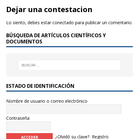
e
te
Dejar una contestacion
b
r
Lo siento, debes estar
conectado
para publicar un comentario.
o
BÚSQUEDA DE ARTÍCULOS CIENTÍFICOS Y
o
DOCUMENTOS
k
ESTADO DE IDENTIFICACIÓN
Nombre de usuario o correo electrónico
Contraseña
¿Olvidó su clave?
Registro