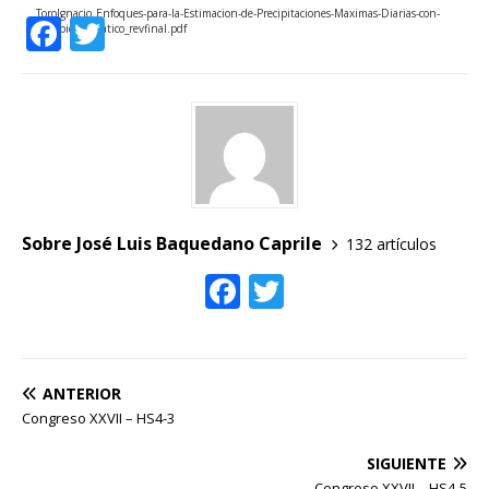
ToroIgnacio_Enfoques-para-la-Estimacion-de-Precipitaciones-Maximas-Diarias-con-
F
T
Cambio-Climatico_revfinal.pdf
a
w
c
it
e
te
b
r
o
o
Sobre José Luis Baquedano Caprile
132 artículos
k
F
T
ac
w
e
itt
b
er
ANTERIOR
o
Congreso XXVII – HS4-3
o
SIGUIENTE
Congreso XXVII – HS4-5