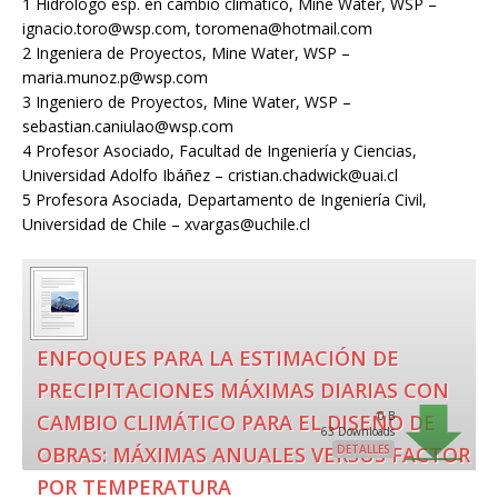
1 Hidrólogo esp. en cambio climático, Mine Water, WSP –
ignacio.toro@wsp.com, toromena@hotmail.com
2 Ingeniera de Proyectos, Mine Water, WSP –
maria.munoz.p@wsp.com
3 Ingeniero de Proyectos, Mine Water, WSP –
sebastian.caniulao@wsp.com
4 Profesor Asociado, Facultad de Ingeniería y Ciencias,
Universidad Adolfo Ibáñez – cristian.chadwick@uai.cl
5 Profesora Asociada, Departamento de Ingeniería Civil,
Universidad de Chile – xvargas@uchile.cl
ENFOQUES PARA LA ESTIMACIÓN DE
PRECIPITACIONES MÁXIMAS DIARIAS CON
0 B
CAMBIO CLIMÁTICO PARA EL DISEÑO DE
63 Downloads
OBRAS: MÁXIMAS ANUALES VERSUS FACTOR
DETALLES
POR TEMPERATURA