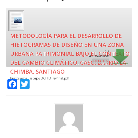
METODOLOGÍA PARA EL DESARROLLO DE
HIETOGRAMAS DE DISEÑO EN UNA ZONA
0 B
URBANA PATRIMONIAL BAJO EL CONTEXTO
48 Downloads
DEL CAMBIO CLIMÁTICO. CASO: BARRIO LA
DETALLES
CHIMBA, SANTIAGO
BustosJaime_TrabajoSOCHID_revfinal.pdf
F
T
a
w
c
it
e
te
b
r
o