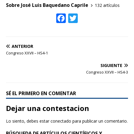
o
Sobre José Luis Baquedano Caprile
132 artículos
k
F
T
ac
w
e
itt
b
er
ANTERIOR
o
Congreso XXVII – HS4-1
o
SIGUIENTE
k
Congreso XXVII – HS4-3
SÉ EL PRIMERO EN COMENTAR
Dejar una contestacion
Lo siento, debes estar
conectado
para publicar un comentario.
BÚSQUEDA DE ARTÍCULOS CIENTÍFICOS Y