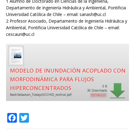
1 Alumno de Doctorado en Ciencias de la Ingeniería,
Departamento de Ingeniería Hidráulica y Ambiental, Pontificia
Universidad Católica de Chile – email: sanash@uc.cl
2 Profesor Asociado, Departamento de Ingeniería Hidráulica y
Ambiental, Pontificia Universidad Católica de Chile – email:
cescauri@uc.cl
MODELO DE INUNDACIÓN ACOPLADO CON
MORFODINÁMICA PARA FLUJOS
0 B
HIPERCONCENTRADOS
36 Downloads
NashSebastian_TrabajoSOCHID_revfinal.pdf
DETALLES
F
T
a
w