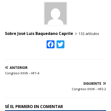
c
it
e
te
b
r
o
o
Sobre José Luis Baquedano Caprile
132 artículos
k
F
T
ac
w
e
itt
b
er
ANTERIOR
o
Congreso XXVII – HF1-4
o
SIGUIENTE
k
Congreso XXVII – HF2-2
SÉ EL PRIMERO EN COMENTAR