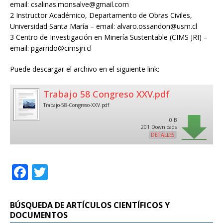
email: csalinas.monsalve@gmail.com
2 Instructor Académico, Departamento de Obras Civiles,
Universidad Santa María – email: alvaro.ossandon@usm.cl
3 Centro de Investigación en Minería Sustentable (CIMS JRI) –
email: pgarrido@cimsjri.cl
Puede descargar el archivo en el siguiente link:
Trabajo 58 Congreso XXV.pdf
Trabajo-58-Congreso-XXV.pdf
0 B
201 Downloads
DETALLES
F
T
a
w
c
it
BÚSQUEDA DE ARTÍCULOS CIENTÍFICOS Y
e
te
DOCUMENTOS