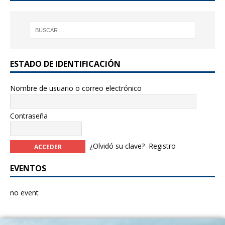
b
r
o
o
k
ESTADO DE IDENTIFICACIÓN
Nombre de usuario o correo electrónico
Contraseña
¿Olvidó su clave?
Registro
EVENTOS
no event