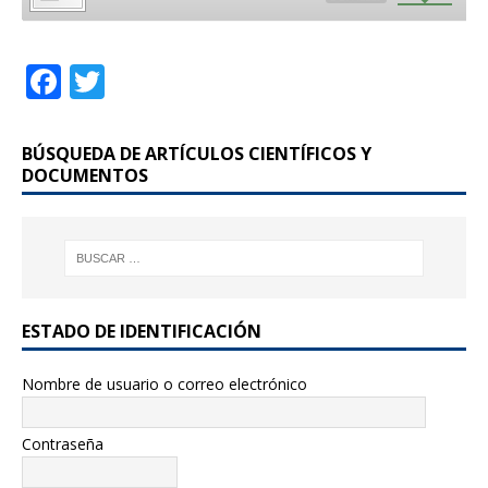
F
T
a
w
c
it
BÚSQUEDA DE ARTÍCULOS CIENTÍFICOS Y
e
te
DOCUMENTOS
b
r
o
o
k
ESTADO DE IDENTIFICACIÓN
Nombre de usuario o correo electrónico
Contraseña