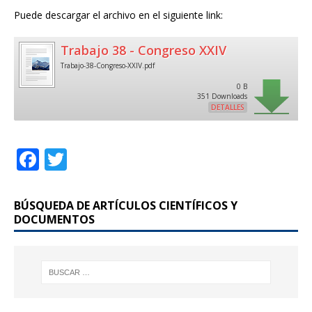
Puede descargar el archivo en el siguiente link:
Trabajo 38 - Congreso XXIV
Trabajo-38-Congreso-XXIV.pdf
0 B
351 Downloads
DETALLES
F
T
a
w
c
it
BÚSQUEDA DE ARTÍCULOS CIENTÍFICOS Y
e
te
DOCUMENTOS
b
r
o
o