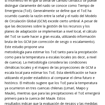
El momento en el que la señal de cambio climático se puede
distinguir claramente del ruido se conoce como Tiempo de
Emergencia (ToE). Generalmente se define que el ToE ha
ocurrido cuando la razón entre la señal y el ruido del Modelo
de Circulación Global (GCM) excede cierto umbral. A pesar de
que las decisiones sobre la gestión de los recursos y los
planes de adaptación se implementan a nivel local, el cálculo
del ToE se suele hacer a gran escala, utilizando información
bruta de los GCM (sin corrección de sesgo o escalamiento).
Este estudio propone una
metodología para estimar los ToE tanto para la precipitación
como para la temperatura a escalas locales (es decir, a nivel
de cuenca). La metodología considera las condiciones
climáticas locales y el mapeo de las proyecciones de GCM a
escala local para estimar los ToE. Esta identificación se hace
utilizando el poder estadístico al comparar el clima futuro e
histórico. El método sugiere que los ToE para la temperatura
ya ocurrieron en tres cuencas chilenas (Limarí, Maipo y
Maule), mientras que para las precipitaciones el ToE emergerá
primero para la cuenca del Maule. Estos
resultados indican que la evaluación de riesgos y las medidas