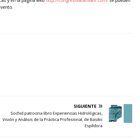
cas y e
n la
página
web
http
://
congresolatamiahr.com
/
se pueden
 evento.
SIGUIENTE
Sochid patrocina libro Experiencias Hidrológicas,
Visión y Análisis de la Práctica Profesional, de Basilio
Espíldora