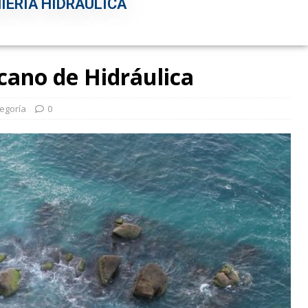
IERÍA HIDRÁULICA
cano de Hidráulica
tegoría
0