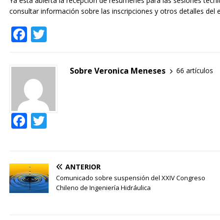
Ya está abierta la recepción de resúmenes para las sesiones técni
consultar información sobre las inscripciones y otros detalles
de
l
F
T
a
w
c
it
Sobre Veronica Meneses
66 artículos
e
te
b
r
o
F
T
o
ac
w
k
e
itt
b
er
ANTERIOR
o
Comunicado sobre suspensión del XXIV Congreso
Chileno de Ingeniería Hidráulica
o
k