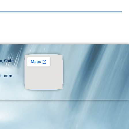
o, Chile
il.com