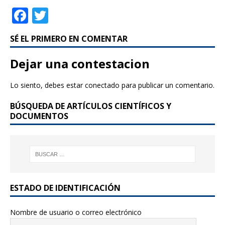
F
T
a
w
SÉ EL PRIMERO EN COMENTAR
c
it
e
te
Dejar una contestacion
b
r
Lo siento, debes estar
conectado
para publicar un comentario.
o
BÚSQUEDA DE ARTÍCULOS CIENTÍFICOS Y
o
DOCUMENTOS
k
ESTADO DE IDENTIFICACIÓN
Nombre de usuario o correo electrónico