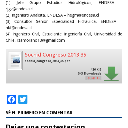
(1) Jefe Grupo Estudios Hidrológicos, ENDESA –
rjgv@endesa.cl
(2) Ingeniero Analista, ENDESA – hegm@endesa.cl
(3) Consultor Sénior Especialidad Hidráulica, ENDESA –
hkf@endesa.cl
(4) Ingeniero Civil, Estudiante Ingeniería Civil, Universidad de
Chile, rzamorano13@gmail.com
Sochid Congreso 2013 35
sochid_congreso_2013_35.pdf
426 KiB
543 Downloads
DETALLES
F
T
a
w
SÉ EL PRIMERO EN COMENTAR
c
it
e
te
Dejar una contestacion