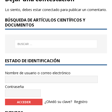
b
r
Lo siento, debes estar
conectado
para publicar un comentario.
o
BÚSQUEDA DE ARTÍCULOS CIENTÍFICOS Y
o
DOCUMENTOS
k
ESTADO DE IDENTIFICACIÓN
Nombre de usuario o correo electrónico
Contraseña
¿Olvidó su clave?
Registro