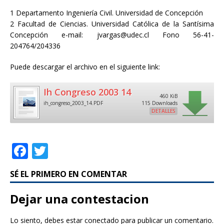
1 Departamento Ingeniería Civil. Universidad de Concepción
2 Facultad de Ciencias. Universidad Católica de la Santísima
Concepción e-mail: jvargas@udec.cl Fono 56-41-
204764/204336
Puede descargar el archivo en el siguiente link:
Ih Congreso 2003 14
460 KiB
ih_congreso_2003_14.PDF
115 Downloads
DETALLES
F
T
a
w
SÉ EL PRIMERO EN COMENTAR
c
it
e
te
Dejar una contestacion
b
r
Lo siento, debes estar
conectado
para publicar un comentario.