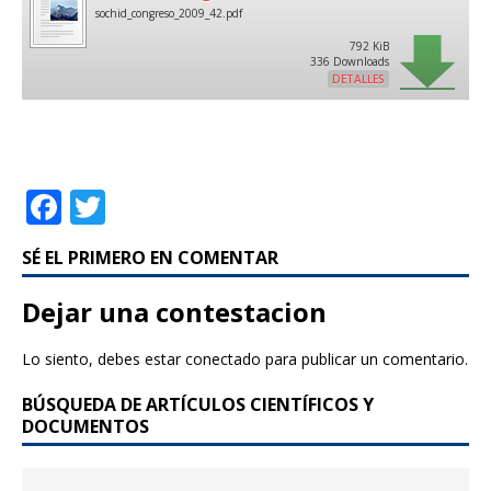
sochid_congreso_2009_42.pdf
792 KiB
336 Downloads
DETALLES
F
T
a
w
SÉ EL PRIMERO EN COMENTAR
c
it
e
te
Dejar una contestacion
b
r
Lo siento, debes estar
conectado
para publicar un comentario.
o
BÚSQUEDA DE ARTÍCULOS CIENTÍFICOS Y
o
DOCUMENTOS
k