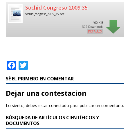
Sochid Congreso 2009 35
sochid_congreso_2009_35.pdf
460 KiB
302 Downloads
DETALLES
F
T
a
w
SÉ EL PRIMERO EN COMENTAR
c
it
e
te
Dejar una contestacion
b
r
Lo siento, debes estar
conectado
para publicar un comentario.
o
BÚSQUEDA DE ARTÍCULOS CIENTÍFICOS Y
o
DOCUMENTOS