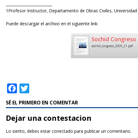
_________________________
1Profesor Instructor, Departamento de Obras Civiles, Universidad 
Puede descargar el archivo en el siguiente link:
Sochid Congreso 
sochid_congreso_2009_21.pdf
F
T
a
w
SÉ EL PRIMERO EN COMENTAR
c
it
e
te
Dejar una contestacion
b
r
Lo siento, debes estar
conectado
para publicar un comentario.
o