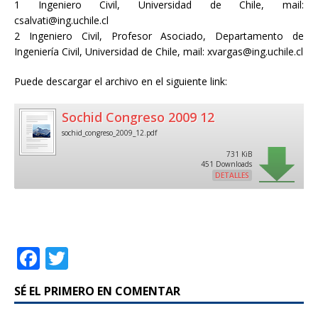
1 Ingeniero Civil, Universidad de Chile, mail:
csalvati@ing.uchile.cl
2 Ingeniero Civil, Profesor Asociado, Departamento de
Ingeniería Civil, Universidad de Chile, mail: xvargas@ing.uchile.cl
Puede descargar el archivo en el siguiente link:
Sochid Congreso 2009 12
sochid_congreso_2009_12.pdf
731 KiB
451 Downloads
DETALLES
F
T
a
w
SÉ EL PRIMERO EN COMENTAR
c
it