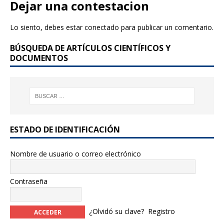
e
te
Dejar una contestacion
b
r
Lo siento, debes estar
conectado
para publicar un comentario.
o
BÚSQUEDA DE ARTÍCULOS CIENTÍFICOS Y
o
DOCUMENTOS
k
ESTADO DE IDENTIFICACIÓN
Nombre de usuario o correo electrónico
Contraseña
¿Olvidó su clave?
Registro