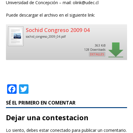
Universidad de Concepción – mail: olink@udec.cl
Puede descargar el archivo en el siguiente link:
Sochid Congreso 2009 04
sochid_congreso_2009_04.pdf
363 KiB
128 Downloads
DETALLES
F
T
a
w
SÉ EL PRIMERO EN COMENTAR
c
it
e
te
Dejar una contestacion
b
r
Lo siento, debes estar
conectado
para publicar un comentario.