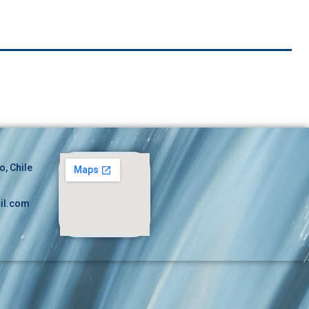
o, Chile
il.com