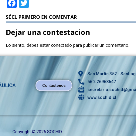
F
T
a
w
SÉ EL PRIMERO EN COMENTAR
c
it
e
te
Dejar una contestacion
b
r
Lo siento, debes estar
conectado
para publicar un comentario.
o
o
k
San Martín 352 - Santiag
56 2 26968647
ÁULICA
Contáctenos
secretaria.sochid@gma
www.sochid.cl
Copyright © 2026 SOCHID