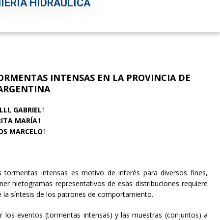
IERÍA HIDRÁULICA
ORMENTAS INTENSAS EN LA PROVINCIA DE
ARGENTINA
LI, GABRIEL
1
RITA MARÍA
1
LOS MARCELO
1
as tormentas intensas es motivo de interés para diversos fines,
ener hietogramas representativos de esas distribuciones requiere
e la síntesis de los patrones de comportamiento.
ar los eventos (tormentas intensas) y las muestras (conjuntos) a