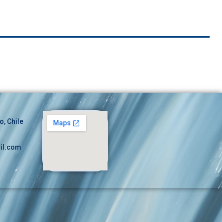
o, Chile
il.com