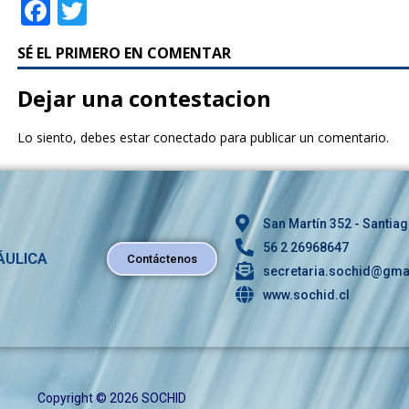
F
T
a
w
SÉ EL PRIMERO EN COMENTAR
c
it
e
te
Dejar una contestacion
b
r
Lo siento, debes estar
conectado
para publicar un comentario.
o
o
k
San Martín 352 - Santiag
56 2 26968647
ÁULICA
Contáctenos
secretaria.sochid@gma
www.sochid.cl
Copyright © 2026 SOCHID