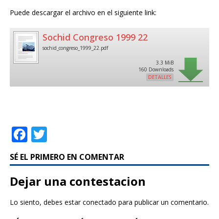
Puede descargar el archivo en el siguiente link:
Sochid Congreso 1999 22
sochid_congreso_1999_22.pdf
3.3 MiB
160 Downloads
DETALLES
F
T
a
w
SÉ EL PRIMERO EN COMENTAR
c
it
e
te
Dejar una contestacion
b
r
Lo siento, debes estar
conectado
para publicar un comentario.
o