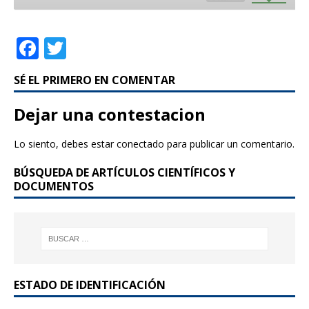
F
T
a
w
SÉ EL PRIMERO EN COMENTAR
c
it
e
te
Dejar una contestacion
b
r
Lo siento, debes estar
conectado
para publicar un comentario.
o
BÚSQUEDA DE ARTÍCULOS CIENTÍFICOS Y
o
DOCUMENTOS
k
ESTADO DE IDENTIFICACIÓN