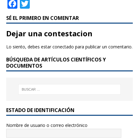
F
T
a
w
SÉ EL PRIMERO EN COMENTAR
c
it
e
te
Dejar una contestacion
b
r
Lo siento, debes estar
conectado
para publicar un comentario.
o
BÚSQUEDA DE ARTÍCULOS CIENTÍFICOS Y
o
DOCUMENTOS
k
ESTADO DE IDENTIFICACIÓN
Nombre de usuario o correo electrónico