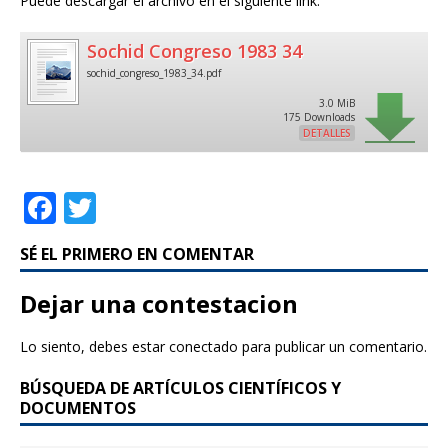
Puede descargar el archivo en el siguiente link:
Sochid Congreso 1983 34
sochid_congreso_1983_34.pdf
3.0 MiB
175 Downloads
DETALLES
F
T
a
w
SÉ EL PRIMERO EN COMENTAR
c
it
e
te
Dejar una contestacion
b
r
Lo siento, debes estar
conectado
para publicar un comentario.
o
BÚSQUEDA DE ARTÍCULOS CIENTÍFICOS Y
o
DOCUMENTOS
k