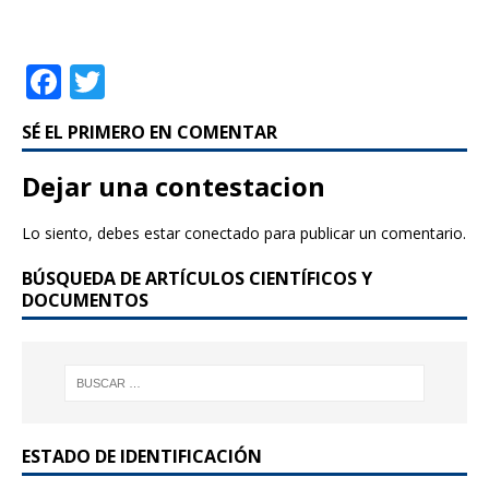
F
T
a
w
SÉ EL PRIMERO EN COMENTAR
c
it
e
te
Dejar una contestacion
b
r
Lo siento, debes estar
conectado
para publicar un comentario.
o
BÚSQUEDA DE ARTÍCULOS CIENTÍFICOS Y
o
DOCUMENTOS
k
ESTADO DE IDENTIFICACIÓN