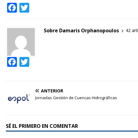
F
T
a
w
c
it
Sobre Damaris Orphanopoulos
42 art
e
te
b
r
o
F
T
o
ac
w
k
e
itt
b
er
ANTERIOR
o
Jornadas Gestión de Cuencas Hidrográficas
o
k
SÉ EL PRIMERO EN COMENTAR