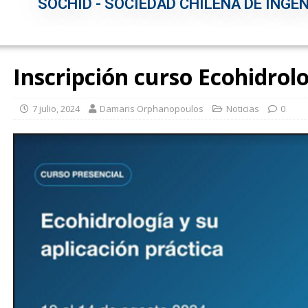
SOCHID - SOCIEDAD CHILENA DE INGEN
Inscripción curso Ecohidrolo
7 julio, 2024
Damaris Orphanopoulos
Noticias
0