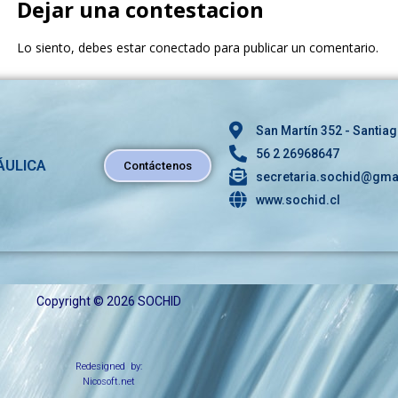
Dejar una contestacion
Lo siento, debes estar
conectado
para publicar un comentario.
San Martín 352 - Santiag
56 2 26968647
ÁULICA
Contáctenos
secretaria.sochid@gma
www.sochid.cl
Copyright © 2026 SOCHID
Redesigned by:
Nicosoft.net