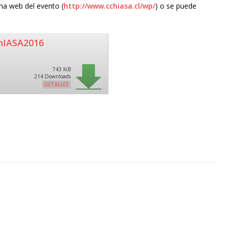
na web del evento (
http://www.cchiasa.cl/wp/
) o se puede
hIASA2016
743 KiB
214 Downloads
DETALLES