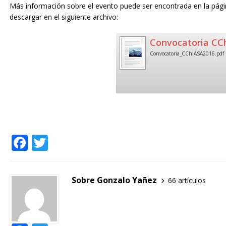
Más información sobre el evento puede ser encontrada en la pági
descargar en el siguiente archivo:
Convocatoria CC
Convocatoria_CChIASA2016.pdf
F
T
a
w
c
it
Sobre Gonzalo Yañez
66 artículos
e
te
b
r
o