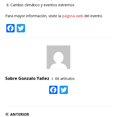
Cambio climático y eventos extremos
Para mayor información, visite la
página web
del evento.
F
T
a
w
c
it
e
te
b
r
o
o
Sobre Gonzalo Yañez
66 artículos
k
F
T
ac
w
e
itt
b
er
ANTERIOR