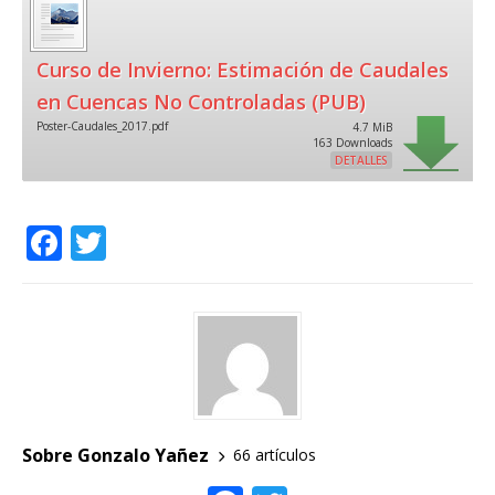
Curso de Invierno: Estimación de Caudales
en Cuencas No Controladas (PUB)
Poster-Caudales_2017.pdf
4.7 MiB
163 Downloads
DETALLES
F
T
a
w
c
it
e
te
b
r
o
o
Sobre Gonzalo Yañez
66 artículos
k