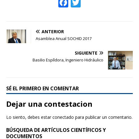
F
T
ac
w
e
itt
b
er
ANTERIOR
o
Asamblea Anual SOCHID 2017
o
SIGUIENTE
k
Basilio Espíldora, Ingeniero Hidráulico
SÉ EL PRIMERO EN COMENTAR
Dejar una contestacion
Lo siento, debes estar
conectado
para publicar un comentario.
BÚSQUEDA DE ARTÍCULOS CIENTÍFICOS Y
DOCUMENTOS