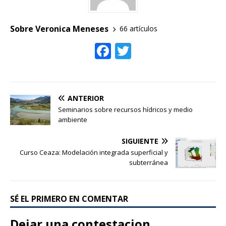
o
o
Sobre Veronica Meneses
66 artículos
k
F
T
ac
w
e
itt
b
er
ANTERIOR
o
Seminarios sobre recursos hídricos y medio
ambiente
o
SIGUIENTE
k
Curso Ceaza: Modelación integrada superficial y
subterránea
SÉ EL PRIMERO EN COMENTAR
Dejar una contestacion